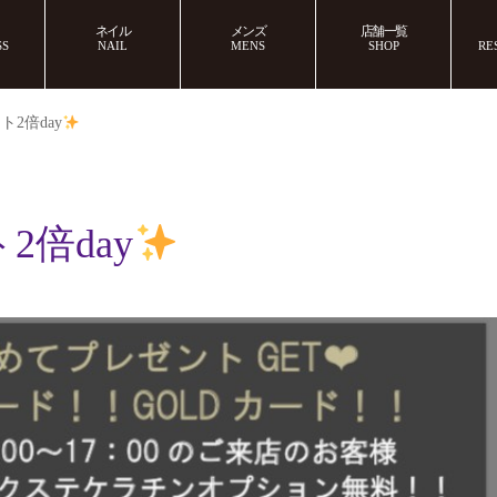
ネイル
メンズ
店舗一覧
SS
NAIL
MENS
SHOP
RE
2倍day
倍day