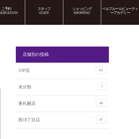
ご予約
スタッフ
ショッピング
ベルフルールビューティ
ー
アカデミー
SERVATION
STAFF
SHOPPING
店舗別の投稿
VIP店
63
未分類
7
東札幌店
48
西18丁目店
47