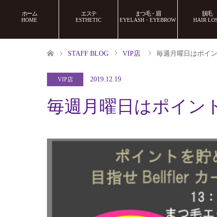
ホーム
エステ
まつ毛・眉
脱毛
HOME
ESTHETIC
EYELASH・EYEBROW
HAIR LO
STAFF BLOG
VIP店
毎週月曜日はポイント
2019.12.19
VIP店
毎週月曜日はポイント2