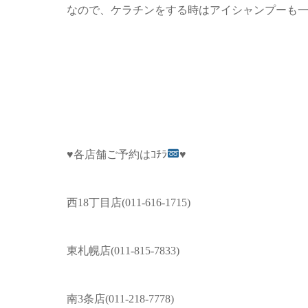
なので、ケラチンをする時はアイシャンプーも
♥
各店舗ご予約はｺﾁﾗ
♥
西
18
丁目店
(011-616-1715)
東札幌店
(011-815-7833)
南
3
条店
(011-218-7778)