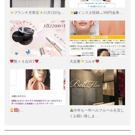
ブランチ月寒店
11月1日Op…
インスタ投稿→500円金券…
艶々３点SET
…
大反響
コルギ
…
þ…
今年も一年ベルフルールを宜し
くお願い致しま…