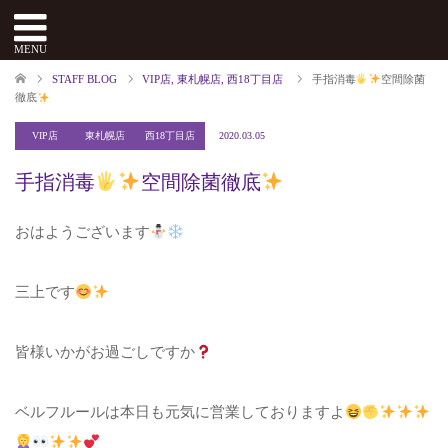
menu
MENU
STAFF BLOG
VIP店
,
東札幌店
,
西18丁目店
手指消毒
空間除菌
徹底
VIP店
東札幌店
西18丁目店
2020.03.05
手指消毒
空間除菌徹底
おはようございます
三上です
皆様いかがお過ごしですか
ベルフルールは本日も元気に営業しておりますよ