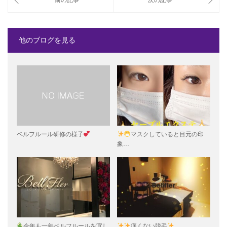
他のブログを見る
ベルフルール研修の様子
マスクしていると目元の印
象…
今年も一年ベルフルールを宜し
痛くない脱毛
…