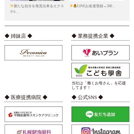
新たな自分を発見出来るエクス
LINEお友達登録→500…
テὄ…
◆ 姉妹店 ◆
◆ 業務提携企業 ◆
当社は「働くお母さん」を応援
してます！
◆ 医療提携病院 ◆
◆ 公式SNS ◆