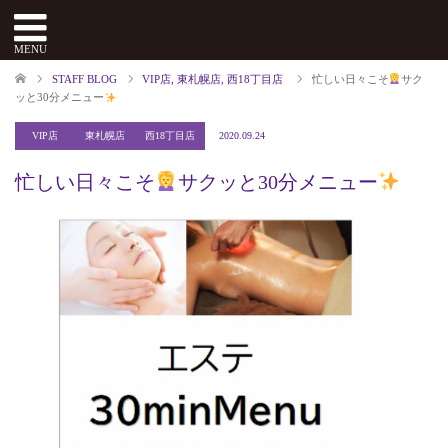
menu
MENU
STAFF BLOG
VIP店
,
東札幌店
,
西18丁目店
忙しい日々こそ
サク
ッと30分メニュー
VIP店
東札幌店
西18丁目店
2020.09.24
忙しい日々こそ
サクッと30分メニュー