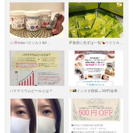
beltaバスソルト&#…
食前に先ずは一包
ベリリカ…
バクテリウムピールとは？
インスタ投稿→500円金券…